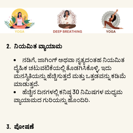
2.
ನಿಯಮಿತ ವ್ಯಾಯಾಮ
ನಡಿಗೆ, ಜಾಗಿಂಗ್ ಅಥವಾ ನೃತ್ಯದಂತಹ ನಿಯಮಿತ
ದೈಹಿಕ ಚಟುವಟಿಕೆಯಲ್ಲಿ ತೊಡಗಿಸಿಕೊಳ್ಳಿ, ಇದು
ಮನಸ್ಥಿತಿಯನ್ನು ಹೆಚ್ಚಿಸುತ್ತದೆ ಮತ್ತು ಒತ್ತಡವನ್ನು ಕಡಿಮೆ
ಮಾಡುತ್ತದೆ.
ಹೆಚ್ಚಿನ ದಿನಗಳಲ್ಲಿ ಕನಿಷ್ಠ 30 ನಿಮಿಷಗಳ ಮಧ್ಯಮ
ವ್ಯಾಯಾಮದ ಗುರಿಯನ್ನು ಹೊಂದಿರಿ.
3.
ಪೋಷಣೆ