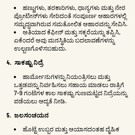
ಹಣ್ಣುಗಳು, ತರಕಾರಿಗಳು, ಧಾನ್ಯಗಳು ಮತ್ತು ನೇರ
ಪ್ರೋಟೀನ್‌ಗಳು ಸೇರಿದಂತೆ ಸಂಪೂರ್ಣ ಆಹಾರಗಳಲ್ಲಿ
ಸಮೃದ್ಧವಾಗಿರುವ ಸಮತೋಲಿತ ಆಹಾರವನ್ನು ಸೇವಿಸಿ.
ಅತಿಯಾದ ಕೆಫೀನ್ ಮತ್ತು ಸಕ್ಕರೆಯನ್ನು ತಪ್ಪಿಸಿ,
ಏಕೆಂದರೆ ಅವು ಮನಸ್ಥಿತಿಯ ಬದಲಾವಣೆಗಳನ್ನು
ಉಲ್ಬಣಗೊಳಿಸಬಹುದು.
4.
ಸಾಕಷ್ಟು ನಿದ್ರೆ
ಹಾರ್ಮೋನುಗಳನ್ನು ನಿಯಂತ್ರಿಸಲು ಮತ್ತು
ಒತ್ತಡವನ್ನು ನಿರ್ವಹಿಸಲು ಸಹಾಯ ಮಾಡಲು ರಾತ್ರಿಗೆ
7-9 ಗಂಟೆಗಳ ಕಾಲ ಸಾಕಷ್ಟು ಗುಣಮಟ್ಟದ ನಿದ್ರೆಯನ್ನು
ಪಡೆಯಲು ಆದ್ಯತೆ ನೀಡಿ.
5.
ಜಲಸಂಚಯನ
ಹೊಟ್ಟೆ ಉಬ್ಬರ ಮತ್ತು ಆಯಾಸದಂತಹ ದೈಹಿಕ