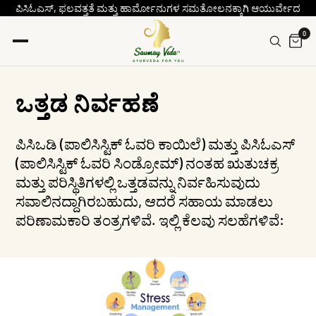
ಪಿಸಿಓಎಸ್, ಫಲವತ್ತತೆ ಮತ್ತು ಹಾರ್ಮೋನುಗಳ ಸಮತೋಲನಕ್ಕಾಗಿ ಆಯುರ್ವೇದ
0
ಒತ್ತಡ ನಿರ್ವಹಣೆ
ಪಿಸಿಒಡಿ (ಪಾಲಿಸಿಸ್ಟಿಕ್ ಓವರಿ ಕಾಯಿಲೆ) ಮತ್ತು ಪಿಸಿಓಎಸ್
(ಪಾಲಿಸಿಸ್ಟಿಕ್ ಓವರಿ ಸಿಂಡ್ರೋಮ್) ನಂತಹ ಋತುಚಕ್ರ
ಮತ್ತು ಪರಿಸ್ಥಿತಿಗಳಲ್ಲಿ ಒತ್ತಡವನ್ನು ನಿರ್ವಹಿಸುವುದು
ಸವಾಲಿನದ್ದಾಗಿರಬಹುದು, ಆದರೆ ಸಹಾಯ ಮಾಡಲು
ಪರಿಣಾಮಕಾರಿ ತಂತ್ರಗಳಿವೆ. ಇಲ್ಲಿ ಕೆಲವು ಸಲಹೆಗಳಿವೆ: