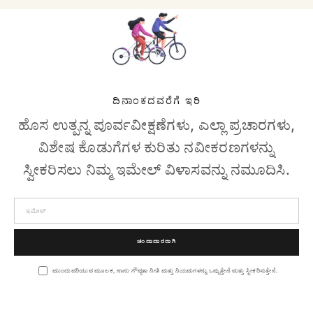
ದಿನಾಂಕದವರೆಗೆ ಇರಿ
ಹೊಸ ಉತ್ಪನ್ನ ಪೂರ್ವವೀಕ್ಷಣೆಗಳು, ಎಲ್ಲಾ ಪ್ರಚಾರಗಳು,
ವಿಶೇಷ ಕೊಡುಗೆಗಳ ಕುರಿತು ನವೀಕರಣಗಳನ್ನು
ಸ್ವೀಕರಿಸಲು ನಿಮ್ಮ ಇಮೇಲ್ ವಿಳಾಸವನ್ನು ನಮೂದಿಸಿ.
ಚಂದಾದಾರರಾಗಿ
ಮುಂದುವರಿಯುವ ಮೂಲಕ, ನಾನು ಗೌಪ್ಯತಾ ನೀತಿ ಮತ್ತು ನಿಯಮಗಳನ್ನು ಒಪ್ಪುತ್ತೇನೆ ಮತ್ತು ಸ್ವೀಕರಿಸುತ್ತೇನೆ.