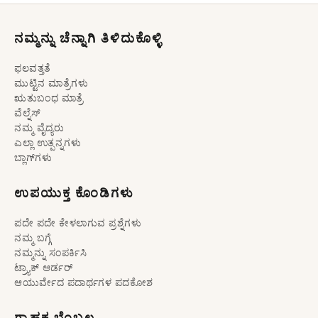
ನಮ್ಮನ್ನು ಚೆನ್ನಾಗಿ ತಿಳಿದುಕೊಳ್ಳಿ
ಫಲವತ್ತತೆ
ಮುಟ್ಟಿನ ಮಾತ್ರೆಗಳು
ಋತುಬಂಧ ಮಾತ್ರೆ
ವೆಲ್ನೆಸ್
ನಮ್ಮ ವೈದ್ಯರು
ಎಲ್ಲಾ ಉತ್ಪನ್ನಗಳು
ಬ್ಲಾಗ್‌ಗಳು
ಉಪಯುಕ್ತ ಕೊಂಡಿಗಳು
ಪದೇ ಪದೇ ಕೇಳಲಾಗುವ ಪ್ರಶ್ನೆಗಳು
ನಮ್ಮ ಬಗ್ಗೆ
ನಮ್ಮನ್ನು ಸಂಪರ್ಕಿಸಿ
ಟ್ರ್ಯಾಕ್ ಆರ್ಡರ್
ಆಯುರ್ವೇದ ಪದಾರ್ಥಗಳ ಪದಕೋಶ
ಗ್ರಾಹಕ ಬೆಂಬಲ