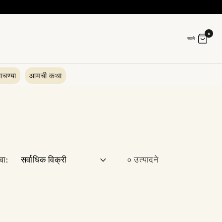
०
खाते
ाचण्या
आमची कथा
वा:
० उत्पादने