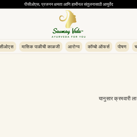
पीसीओएस, प्रजनन क्षमता आणि हार्मोनल संतुलनासाठी आयुर्वेद
ीसीओएस
मासिक पाळीची काळजी
आरोग्य
कॉम्बो ऑफर्स
पोषण
च
यानुसार क्रमवारी ला