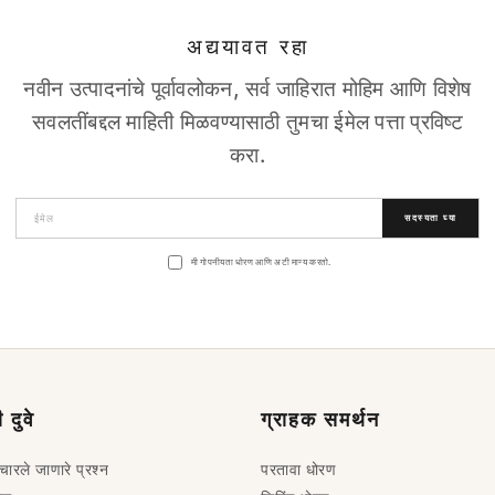
अद्ययावत रहा
नवीन उत्पादनांचे पूर्वावलोकन, सर्व जाहिरात मोहिम आणि विशेष
सवलतींबद्दल माहिती मिळवण्यासाठी तुमचा ईमेल पत्ता प्रविष्ट
करा.
सदस्यता घ्या
मी गोपनीयता धोरण आणि अटी मान्य करतो.
 दुवे
ग्राहक समर्थन
िचारले जाणारे प्रश्न
परतावा धोरण