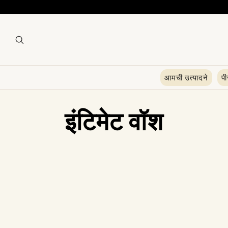
आमची उत्पादने
प
सं
इंटिमेट वॉश
ग्र
ह
: