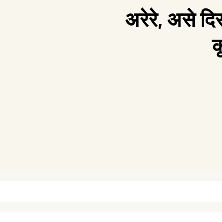
अरेरे, असे दि
क
सामग्रीवर
जा