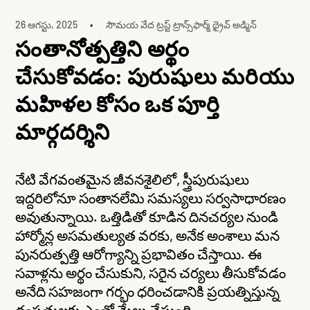
26 ఆగస్టు, 2025
సౌమయ వేద ట్రస్ట్ ట్రాన్స్‌ఫార్మ్ థ్రైవ్ అడ్మిన్
సంతానోత్పత్తిని అర్థం
చేసుకోవడం: పురుషులు మరియు
మహిళల కోసం ఒక పూర్తి
మార్గదర్శిని
నేటి వేగవంతమైన జీవనశైలిలో, స్త్రీపురుషులు
ఇద్దరిలోనూ సంతానలేమి సమస్యలు సర్వసాధారణం
అవుతున్నాయి. ఒత్తిడితో కూడిన దినచర్యల నుండి
హార్మోన్ల అసమతుల్యత వరకు, అనేక అంశాలు మన
పునరుత్పత్తి ఆరోగ్యాన్ని ప్రభావితం చేస్తాయి. ఈ
సవాళ్లను అర్థం చేసుకుని, సరైన చర్యలు తీసుకోవడం
అనేది సహజంగా గర్భం ధరించడానికి ప్రయత్నిస్తున్న