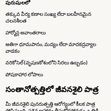
పురుషులలో
తక్కువ వీర్య కణాల సంఖ్య లేదా బలహీనమైన
చలనశీలత
హార్మోన్ల అవాంతరాలు
అతిగా ధూమపానం, మద్యం లేదా మాదకద్రవ్యాల
వాడకం
వరికోసెల్ (వృషణకోశంలోని సిరలు ఉబ్బడం)
పోషకాహార లోపాలు
సంతానోత్పత్తిలో జీవనశైలి పాత్ర
మీ జీవనశైలి పునరుత్పత్తి ఆరోగ్యంలో కీలక పాత్ర
పోషిస్తుంది. సరైన ఆహారం తీసుకోకపోవడం, ఒత్తిడి,