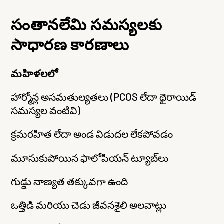
సంతానలేమి సమస్యలకు
సాధారణ కారణాలు
మహిళలలో
హార్మోన్ల అసమతుల్యతలు (PCOS లేదా థైరాయిడ్
సమస్యల వంటివి)
క్రమరహిత లేదా అండ విడుదల లేకపోవడం
మూసుకుపోయిన ఫాలోపియన్ ట్యూబ్‌లు
గుడ్డు నాణ్యత తక్కువగా ఉంది
ఒత్తిడి మరియు చెడు జీవనశైలి అలవాట్లు