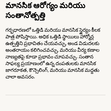
మానసిక ఆరోగ్యం మరియు
సంతానోత్పత్తి
గర్భధారణలో ఒత్తిడి మరియు మానసిక స్థైర్యం కీలక
పాత్ర పోషిస్తాయి. అధిక ఒత్తిడి స్థాయిలు హార్మోన్ల
ఉత్పత్తిని ప్రభావితం చేయవచ్చు, అండ విడుదలకు
అంతరాయం కలిగించవచ్చు, మరియు వీర్య కణాల
కంటెంట్‌కు
నాణ్యతపై కూడా ప్రభావం చూపవచ్చు. సంతాన
వెళ్లండి
సాఫల్య ప్రయాణంలో ఉన్న దంపతులకు మానసిక
జాగరూకత, కౌన్సెలింగ్, మరియు మానసిక మద్దతు
చాలా అవసరం.