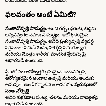
దంపతులకు ఎంతో మేలు చేస్తుంది.
ఫలవంతం అంటే ఏమిటి?
సంతానోత్పత్తి సామర్థ్యం
అంటే గర్భం ధరించి, బిడ్డకు
జన్మనివ్వగల సహజ సామర్థ్యం. ఆరోగ్యకరమైన
సంతానోత్పత్తి సామర్థ్యం అనేది ప్రత్యుత్పత్తి వ్యవస్థ
సక్రమంగా పనిచేయడం, హార్మోన్ల సమతుల్యత,
మరియు మొత్తం శారీరక, మానసిక శ్రేయస్సుపై
ఆధారపడి ఉంటుంది.
స్త్రీలలో
సంతానోత్పత్తికి క్రమమైన అండవిసర్జన,
ఆరోగ్యకరమైన అండాల ఉత్పత్తి మరియు అందుకు
అనువుగా ఉండే గర్భాశయం అవసరం.
పురుషులలో
సంతానోత్పత్తి
అనేది
శుక్రకణాల సంఖ్య, చలనం మరియు నాణ్యతపై
ఆధారపడి ఉంటుంది.