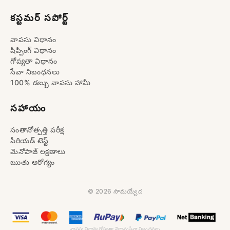
కస్టమర్ సపోర్ట్
వాపసు విధానం
షిప్పింగ్ విధానం
గోప్యతా విధానం
సేవా నిబంధనలు
100% డబ్బు వాపసు హామీ
సహాయం
సంతానోత్పత్తి పరీక్ష
పీరియడ్ టెస్ట్
మెనోపాజ్ లక్షణాలు
ఋతు ఆరోగ్యం
© 2026
సౌమయ్వేద
వాపసు విధానం
గోప్యతా విధానం
సేవా నిబంధనలు