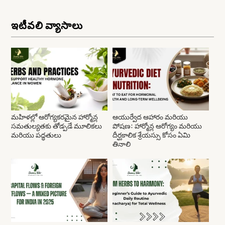
ఇటీవలి వ్యాసాలు
మహిళల్లో ఆరోగ్యకరమైన హార్మోన్ల
ఆయుర్వేద ఆహారం మరియు
సమతుల్యతకు తోడ్పడే మూలికలు
పోషణ: హార్మోన్ల ఆరోగ్యం మరియు
మరియు పద్ధతులు
దీర్ఘకాలిక శ్రేయస్సు కోసం ఏమి
తినాలి