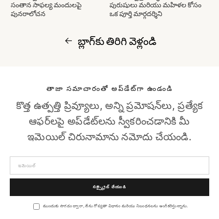
సంతాన సాఫల్య మందులపై
పురుషులు మరియు మహిళల కోసం
పునరాలోచన
ఒక పూర్తి మార్గదర్శిని
బ్లాగ్‌కు తిరిగి వెళ్లండి
తాజా సమాచారంతో అప్‌డేట్‌గా ఉండండి
కొత్త ఉత్పత్తి ప్రివ్యూలు, అన్ని ప్రమోషన్‌లు, ప్రత్యేక
ఆఫర్‌లపై అప్‌డేట్‌లను స్వీకరించడానికి మీ
ఇమెయిల్ చిరునామాను నమోదు చేయండి.
సబ్స్క్రైబ్ చేయండి
ముందుకు సాగడం ద్వారా, నేను గోప్యతా విధానం మరియు నిబంధనలను అంగీకరిస్తున్నాను.