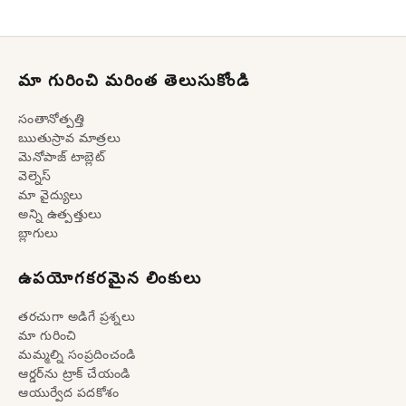
మా గురించి మరింత తెలుసుకోండి
సంతానోత్పత్తి
ఋతుస్రావ మాత్రలు
మెనోపాజ్ టాబ్లెట్
వెల్నెస్
మా వైద్యులు
అన్ని ఉత్పత్తులు
బ్లాగులు
ఉపయోగకరమైన లింకులు
తరచుగా అడిగే ప్రశ్నలు
మా గురించి
మమ్మల్ని సంప్రదించండి
ఆర్డర్‌ను ట్రాక్ చేయండి
ఆయుర్వేద పదకోశం