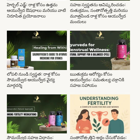
హెర్బల్ ఎడ్జ్: రాళ్ల కోసం ఉత్తమ
సహజ స్వస్థతను ఆవిష్కరించడం:
ఆయుర్వేద ఔషధాలు మరియు వాటి
రుతుక్రమం, సంతానోత్పత్తి మరియు
నిరూపిత ప్రయోజనాలు
మూత్రపిండ రాళ్ల కోసం ఆయుర్వేద
మందులు
లోపలి నుండి స్వస్థత: రాళ్ల కోసం
ఋతుక్రమ ఆరోగ్యం కోసం
సౌమయ్వేద ఆయుర్వేద వైద్య
ఆయుర్వేదం: సమతుల్య చక్రానికి
మార్గదర్శి
సహజ సహాయం
సౌమయ్వేద సహజ విధానం:
సంతానోత్పత్తిని అర్థం చేసుకోవడం: