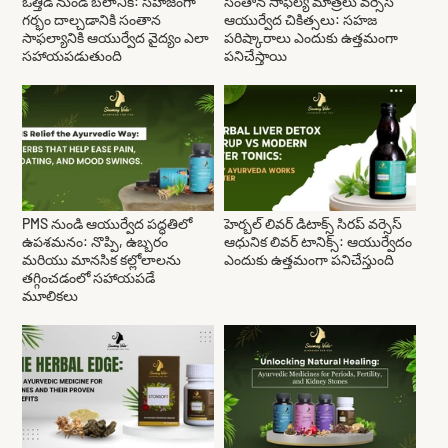
ఒత్తిడి నుండి బలానికి: సహజంగా
సంతాన సాఫల్య మాత్రలు వర్సెస్
గర్భం దాల్చడానికి సంతాన
ఆయుర్వేద చికిత్సలు: సహజ
సాఫల్యానికి ఆయుర్వేద వైద్యం ఎలా
పరిష్కారాలు ఎందుకు ఉత్తమంగా
సహాయపడుతుంది
పనిచేస్తాయి
PMS నుండి ఆయుర్వేద పద్ధతిలో
హెర్బల్ లివర్ డిటాక్స్ సిరప్ వర్సెస్
ఉపశమనం: నొప్పి, ఉబ్బరం
ఆధునిక లివర్ టానిక్స్: ఆయుర్వేదం
మరియు మానసిక కల్లోలాలను
ఎందుకు ఉత్తమంగా పనిచేస్తుంది
తగ్గించడంలో సహాయపడే
మూలికలు