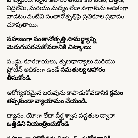
నిద్రలేమి, మరియు మద్యం లేదా పొగాకును అధికంగా
వాడటం వంటివి సంతానోత్పత్తిపై ప్రతికూల ప్రభావం
చూపుతాయి.
సహజంగా సంతానోత్పత్తి సామర్థ్యాన్ని
మెరుగుపరచుకోవడానికి చిట్కాలు:
పండ్లు, కూరగాయలు, తృణధాన్యాలు మరియు
ప్రోటీన్ అధికంగా ఉండే
సమతుల్య ఆహారం
తీసుకోండి.
ఆరోగ్యకరమైన బరువును కాపాడుకోవడానికి
క్రమం
తప్పకుండా వ్యాయామం చేయండి.
ధ్యానం, యోగా లేదా దీర్ఘ శ్వాస పద్ధతుల ద్వారా
ఒత్తిడిని నియంత్రించుకోండి