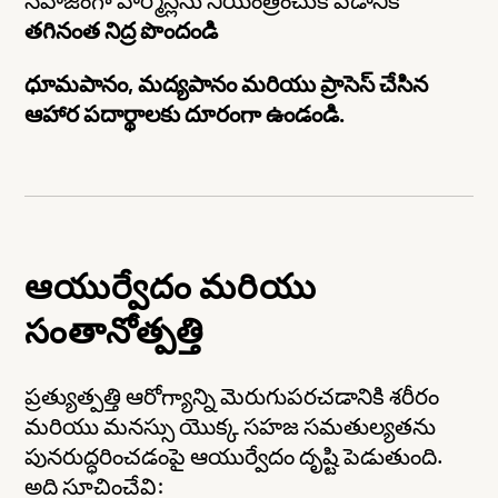
సహజంగా హార్మోన్లను నియంత్రించుకోవడానికి
తగినంత నిద్ర పొందండి
ధూమపానం, మద్యపానం మరియు ప్రాసెస్ చేసిన
ఆహార పదార్థాలకు దూరంగా ఉండండి.
ఆయుర్వేదం మరియు
సంతానోత్పత్తి
ప్రత్యుత్పత్తి ఆరోగ్యాన్ని మెరుగుపరచడానికి శరీరం
మరియు మనస్సు యొక్క సహజ సమతుల్యతను
పునరుద్ధరించడంపై ఆయుర్వేదం దృష్టి పెడుతుంది.
అది సూచించేవి: