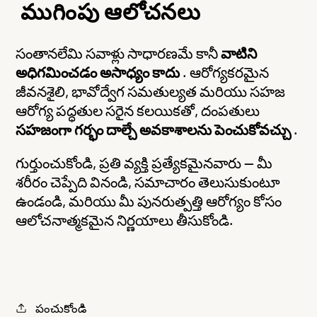
ముగింపు ఆలోచనలు
సంతానలేమి సవాళ్లు సాధారణమే కానీ
వాటిని
అధిగమించడం అసాధ్యం కాదు
. ఆరోగ్యకరమైన
జీవనశైలి, భావోద్వేగ సమతుల్యత మరియు సహజ
ఆరోగ్య పద్ధతుల సరైన కలయికతో, దంపతులు
సహజంగా గర్భం దాల్చే అవకాశాలను పెంచుకోవచ్చు
.
గుర్తుంచుకోండి, ప్రతి వ్యక్తి ప్రత్యేకమైనవారు — మీ
శరీరం చెప్పేది వినండి, సమాచారం తెలుసుకుంటూ
ఉండండి, మరియు మీ పునరుత్పత్తి ఆరోగ్యం కోసం
ఆలోచనాత్మకమైన నిర్ణయాలు తీసుకోండి.
పంచుకోండి