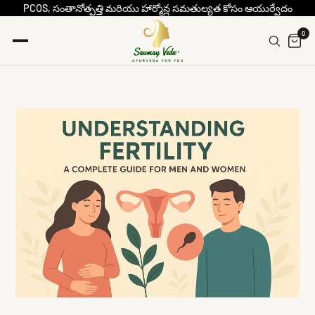
PCOS, సంతానోత్పత్తి మరియు హార్మోన్ల సమతుల్యత కోసం ఆయుర్వేదం
0