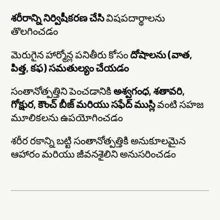
శరీరాన్ని నిర్విషీకరణ చేసి
విషపదార్థాలను
తొలగించడం
మెరుగైన హార్మోన్ల పనితీరు కోసం
దోషాలను (వాత,
పిత్త, కఫ) సమతుల్యం చేయడం
సంతానోత్పత్తిని పెంచడానికి
అశ్వగంధ, శతావరి,
గోక్షుర, కౌంచ్ బీజ్ మరియు సఫేద్ ముస్లి
వంటి సహజ
మూలికలను ఉపయోగించడం
శరీర రకాన్ని బట్టి సంతానోత్పత్తికి అనుకూలమైన
ఆహారం మరియు జీవనశైలిని అనుసరించడం