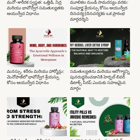
మనో-శారీరక స్వస్థత: ఒత్తిడి, నిద్ర
మూలికల నుండి సామరస్యం వరకు:
మరియు భావోద్వేగ సమతుల్యతకు
సంపూర్ణ శ్రేయస్సు కోసం ఆయుర్వేద
ఆయుర్వేద విధానం
దినచర్య (దినచర్య)కు ఒక ప్రారంభ
మార్గదర్శిని
మనస్సు, శరీరం మరియు హార్మోన్లు:
సమతుల్యతను మరియు ఆరోగ్యాన్ని
మెనోపాజ్‌లో భావోద్వేగ శ్రేయస్సు
పునరుద్ధరించడానికి హెర్బల్ లివర్
కోసం ఆయుర్వేద విధానం
డిటాక్స్ సిరప్ ఎందుకు సహజమైన
మార్గం