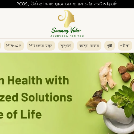
PCOS, উর্বরতা এবং হরমোনের ভারসাম্যের জন্য আয়ুর্বেদ
পিসিওএস
পিরিয়ডের যত্ন
সুস্থতা
কম্বো অফার
পুষ্টি
পরীক্ষা