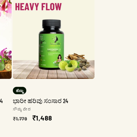
ಹೆಣ್ಣು
4
ಭಾರೀ ಹರಿವು ಸಂಸಾರ 24
ಮಾರಾಟಗಾರ:
ಸೌಮ್ಯ ವೇದ
ನಿಯಮಿತ
ಮಾರಾಟ
₹1,488
₹1,779
ಬೆಲೆ
ಬೆಲೆ