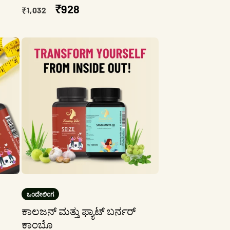
ನಿಯಮಿತ
ಮಾರಾಟ
₹928
₹1,032
ಬೆಲೆ
ಬೆಲೆ
ಒಂದೇಲಿಂಗ
ಕಾಲಜನ್ ಮತ್ತು ಫ್ಯಾಟ್ ಬರ್ನರ್
ಕಾಂಬೊ