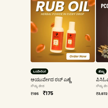
ಒಂದೇಲಿಂಗ
ಹೆಣ್ಣು
ಆಯುರ್ವೇದ ರಬ್ ಎಣ್ಣೆ
ಪಿಸಿಓ
ಮಾರಾಟಗಾರ:
ಮಾರಾ
ಸೌಮ್ಯ ವೇದ
ಸೌಮ್ಯ ವ
ನಿಯಮಿತ
ಮಾರಾಟ
₹175
ನಿಯ
₹195
₹3,972
ಬೆಲೆ
ಬೆಲೆ
ಬೆಲೆ