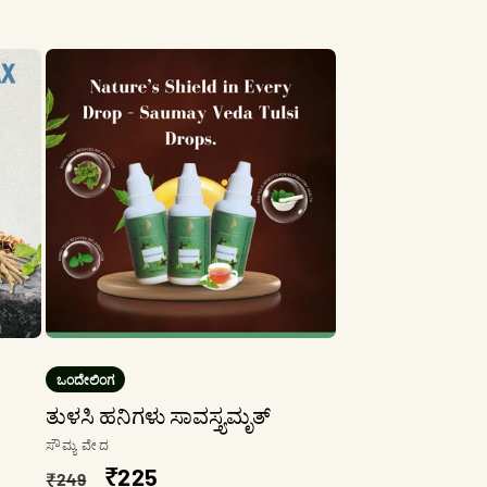
ಒಂದೇಲಿಂಗ
ತುಳಸಿ ಹನಿಗಳು ಸಾವಸ್ತ್ಯಮೃತ್
ಮಾರಾಟಗಾರ:
ಸೌಮ್ಯ ವೇದ
ನಿಯಮಿತ
ಮಾರಾಟ
₹225
₹249