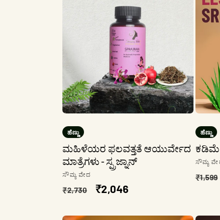
:
ಹೆಣ್ಣು
ಹೆಣ್ಣು
ಮಹಿಳೆಯರ ಫಲವತ್ತತೆ ಆಯುರ್ವೇದ
ಕಡಿಮೆ
ಮಾತ್ರೆಗಳು - ಸ್ಪ್ರಜ್ನಾನ್
ಮಾರಾ
ಸೌಮ್ಯ ವ
ನಿಯ
ಮಾರಾಟಗಾರ:
ಸೌಮ್ಯ ವೇದ
₹1,599
ನಿಯಮಿತ
ಮಾರಾಟ
₹2,046
ಬೆಲೆ
₹2,730
ಬೆಲೆ
ಬೆಲೆ