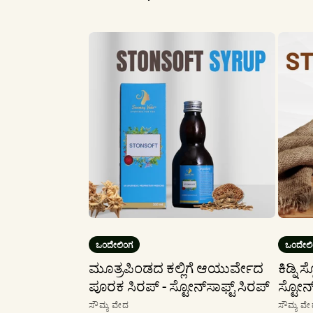
ಬೆಲೆ
ಬೆಲೆ
ಬೆಲೆ
ವಿಷಯಕ್ಕೆ
ಹೋಗಿ
ಒಂದೇಲಿಂಗ
ಒಂದೇಲಿ
ಮೂತ್ರಪಿಂಡದ ಕಲ್ಲಿಗೆ ಆಯುರ್ವೇದ
ಕಿಡ್ನ
ಪೂರಕ ಸಿರಪ್ - ಸ್ಟೋನ್‌ಸಾಫ್ಟ್ ಸಿರಪ್
ಸ್ಟೋನ್‌
ಮಾರಾಟಗಾರ:
ಮಾರಾ
ಸೌಮ್ಯ ವೇದ
ಸೌಮ್ಯ ವ