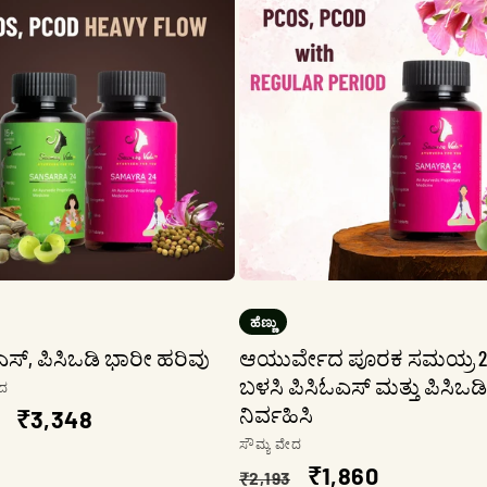
ಹೆಣ್ಣು
ಎಸ್, ಪಿಸಿಒಡಿ ಭಾರೀ ಹರಿವು
ಆಯುರ್ವೇದ ಪೂರಕ ಸಮಯ್ರ 2
ಬಳಸಿ ಪಿಸಿಓಎಸ್ ಮತ್ತು ಪಿಸಿಒಡಿ
ಟಗಾರ:
ೇದ
ನಿರ್ವಹಿಸಿ
ಮಿತ
ಮಾರಾಟ
₹3,348
ಮಾರಾಟಗಾರ:
ಸೌಮ್ಯ ವೇದ
ಬೆಲೆ
ನಿಯಮಿತ
ಮಾರಾಟ
₹1,860
₹2,193