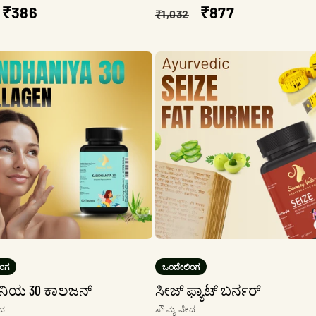
ಮಿತ
ಮಾರಾಟ
₹386
ನಿಯಮಿತ
ಮಾರಾಟ
₹877
₹1,032
ಬೆಲೆ
ಬೆಲೆ
ಬೆಲೆ
ಂಗ
ಒಂದೇಲಿಂಗ
ನಿಯ 30 ಕಾಲಜನ್
ಸೀಜ್ ಫ್ಯಾಟ್ ಬರ್ನರ್
ಟಗಾರ:
ಮಾರಾಟಗಾರ:
ೇದ
ಸೌಮ್ಯ ವೇದ