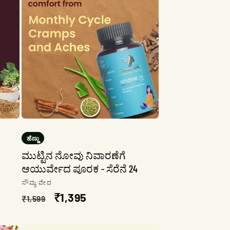
ಹೆಣ್ಣು
ಮುಟ್ಟಿನ ನೋವು ನಿವಾರಣೆಗೆ
ಆಯುರ್ವೇದ ಪೂರಕ - ಸೆರೆನೆ 24
ಮಾರಾಟಗಾರ:
ಸೌಮ್ಯ ವೇದ
ನಿಯಮಿತ
ಮಾರಾಟ
₹1,395
₹1,599
ಬೆಲೆ
ಬೆಲೆ