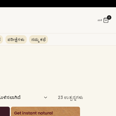
0
ಖಾತೆ
ೆ
ಪರೀಕ್ಷೆಗಳು
ನಮ್ಮ ಕಥೆ
23 ಉತ್ಪನ್ನಗಳು