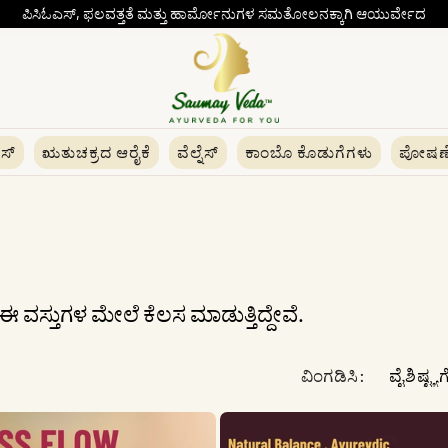
ಪಿಸಿಓಎಸ್, ಫಲವತ್ತತೆ ಮತ್ತು ಹಾರ್ಮೋನುಗಳ ಸಮತೋಲನಕ್ಕಾಗಿ ಆಯುರ್ವೇದ
ಎಸ್
ಋತುಚಕ್ರದ ಆರೈಕೆ
ವೆಲ್ನೆಸ್
ಕಾಂಬೊ ಕೊಡುಗೆಗಳು
ಪೋಷಣ
 ಈ ವಸ್ತುಗಳ ಮೇಲೆ ಕೆಲಸ ಮಾಡುತ್ತಿದ್ದೇವೆ.
ವಿಂಗಡಿಸಿ: