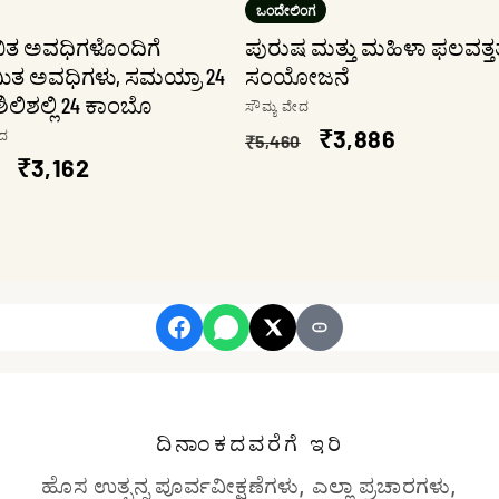
ಒಂದೇಲಿಂಗ
ಿತ ಅವಧಿಗಳೊಂದಿಗೆ
ಪುರುಷ ಮತ್ತು ಮಹಿಳಾ ಫಲವತ್ತತ
ತ ಅವಧಿಗಳು, ಸಮಯ್ರಾ 24
ಸಂಯೋಜನೆ
ಶಿಲಿಶಲ್ಲಿ 24 ಕಾಂಬೊ
ಮಾರಾಟಗಾರ:
ಸೌಮ್ಯ ವೇದ
ನಿಯಮಿತ
ಮಾರಾಟ
₹3,886
ಟಗಾರ:
ೇದ
₹5,460
ಮಿತ
ಮಾರಾಟ
₹3,162
ಬೆಲೆ
ಬೆಲೆ
ಬೆಲೆ
ದಿನಾಂಕದವರೆಗೆ ಇರಿ
ಹೊಸ ಉತ್ಪನ್ನ ಪೂರ್ವವೀಕ್ಷಣೆಗಳು, ಎಲ್ಲಾ ಪ್ರಚಾರಗಳು,