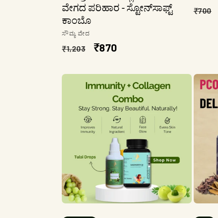
ವೇಗದ ಪರಿಹಾರ - ಸ್ಟೋನ್‌ಸಾಫ್ಟ್
ನಿಯ
₹700
ಕಾಂಬೊ
ಬೆಲೆ
ಮಾರಾಟಗಾರ:
ಸೌಮ್ಯ ವೇದ
ನಿಯಮಿತ
ಮಾರಾಟ
₹870
₹1,203
ಬೆಲೆ
ಬೆಲೆ