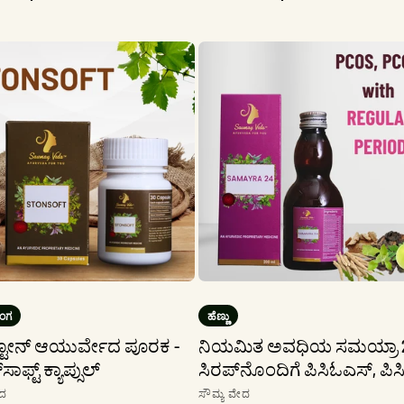
ಬೆಲೆ
ಬೆಲೆ
ಬೆಲೆ
ಂಗ
ಹೆಣ್ಣು
ಿ ಸ್ಟೋನ್ ಆಯುರ್ವೇದ ಪೂರಕ -
ನಿಯಮಿತ ಅವಧಿಯ ಸಮಯ್ರಾ 
ಸಾಫ್ಟ್ ಕ್ಯಾಪ್ಸುಲ್
ಸಿರಪ್‌ನೊಂದಿಗೆ ಪಿಸಿಓಎಸ್, ಪಿಸ
ಟಗಾರ:
ಮಾರಾಟಗಾರ:
ೇದ
ಸೌಮ್ಯ ವೇದ