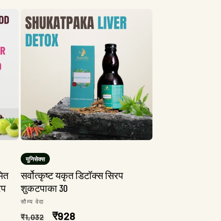
युनिसेक्स
ित
सर्वोत्कृष्ट यकृत डिटॉक्स सिरप
रप
शुकटपाका 3O
विक्रेता:
सौम्य वेदा
नियमित
विक्री
₹928
₹1,032