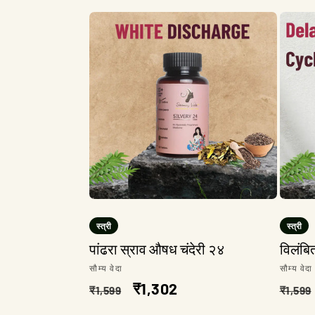
स्त्री
स्त्री
पांढरा स्राव औषध चंदेरी २४
विलंबि
विक्रेता:
विक्रेता
सौम्य वेदा
सौम्य वेदा
नियमित
विक्री
₹1,302
नियमि
₹1,599
₹1,599
किंमत
किंमत
किंमत