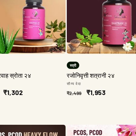
स्त्री
रवाह स्रोता २४
रजोनिवृत्ती शत्रानी २४
:
विक्रेता:
सौम्य वेदा
त
विक्री
₹1,302
नियमित
विक्री
₹1,953
₹2,499
किंमत
किंमत
किंमत