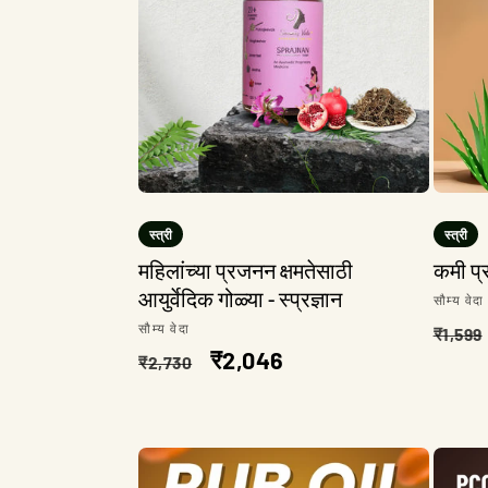
स्त्री
स्त्री
महिलांच्या प्रजनन क्षमतेसाठी
कमी प्
आयुर्वेदिक गोळ्या - स्प्रज्ञान
विक्रेता
सौम्य वेदा
नियमि
विक्रेता:
सौम्य वेदा
₹1,599
नियमित
विक्री
₹2,046
किंमत
₹2,730
किंमत
किंमत