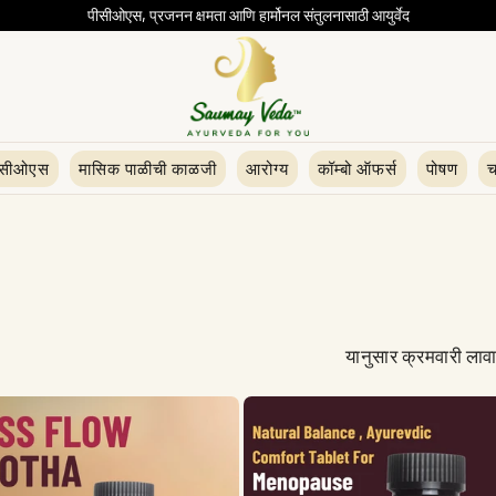
पीसीओएस, प्रजनन क्षमता आणि हार्मोनल संतुलनासाठी आयुर्वेद
ीसीओएस
मासिक पाळीची काळजी
आरोग्य
कॉम्बो ऑफर्स
पोषण
च
यानुसार क्रमवारी लाव