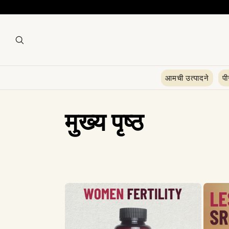
आमची उत्पादने
प
सं
मुख्य पृष्ठ
ग्र
ह
: