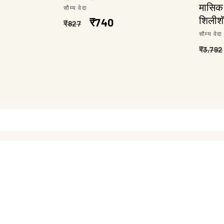
मासिक
विक्रेता:
सौम्य वेदा
शिलीशॅ
नियमित
विक्री
₹740
₹827
विक्रेता
सौम्य वेदा
किंमत
किंमत
नियमि
₹3,792
किंमत