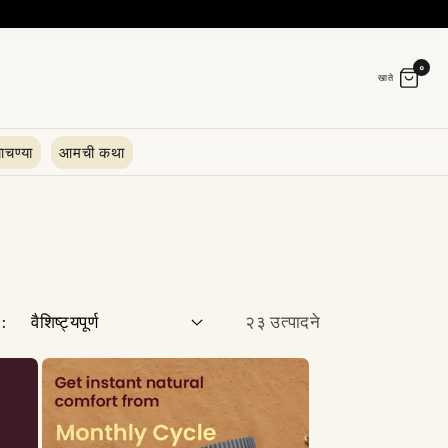
०
खाते
ाचण्या
आमची कथा
ा:
२३ उत्पादने