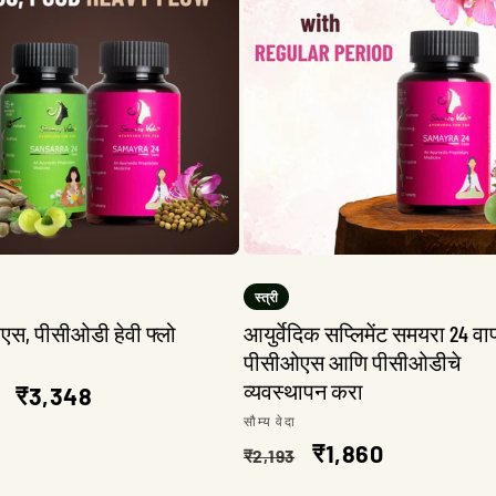
स्त्री
स, पीसीओडी हेवी फ्लो
आयुर्वेदिक सप्लिमेंट समयरा 24 व
पीसीओएस आणि पीसीओडीचे
:
व्यवस्थापन करा
त
विक्री
₹3,348
विक्रेता:
सौम्य वेदा
किंमत
नियमित
विक्री
₹1,860
₹2,193
किंमत
किंमत