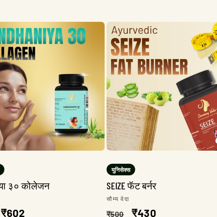
किंमत
किंमत
किंमत
युनिसेक्स
िया ३० कोलेजन
SEIZE फॅट बर्नर
:
विक्रेता:
सौम्य वेदा
त
विक्री
₹602
नियमित
विक्री
₹430
₹500