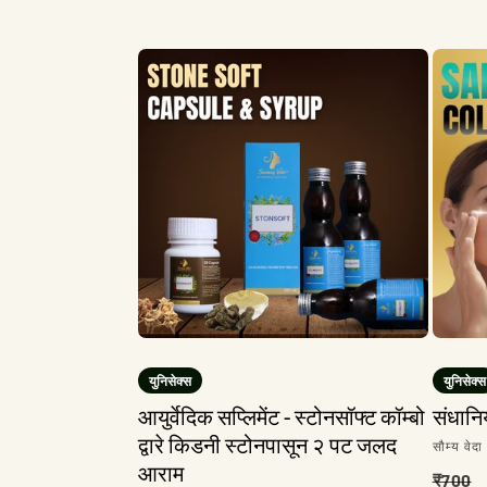
किंमत
किंमत
किंमत
युनिसेक्स
युनिसेक्स
आयुर्वेदिक सप्लिमेंट - स्टोनसॉफ्ट कॉम्बो
संधान
द्वारे किडनी स्टोनपासून २ पट जलद
विक्रेता
सौम्य वेदा
आराम
नियमि
₹700