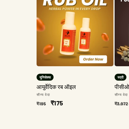
युनिसेक्स
स्त्री
आयुर्वेदिक रब ऑइल
पीसीओए
विक्रेता:
विक्रेता
सौम्य वेदा
सौम्य वेदा
नियमित
विक्री
₹175
नियमि
₹195
₹3,972
किंमत
किंमत
किंमत