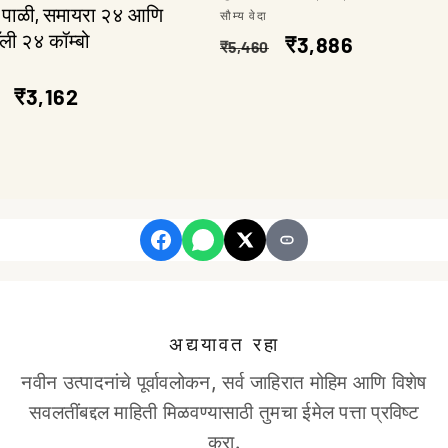
 पाळी, समायरा २४ आणि
विक्रेता:
सौम्य वेदा
ली २४ कॉम्बो
नियमित
विक्री
₹3,886
₹5,460
:
किंमत
किंमत
त
विक्री
₹3,162
किंमत
अद्ययावत रहा
नवीन उत्पादनांचे पूर्वावलोकन, सर्व जाहिरात मोहिम आणि विशेष
सवलतींबद्दल माहिती मिळवण्यासाठी तुमचा ईमेल पत्ता प्रविष्ट
करा.