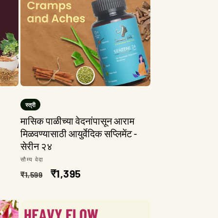
स्त्री
मासिक पाळीच्या वेदनांपासून आराम
मिळवण्यासाठी आयुर्वेदिक सप्लिमेंट -
सेरीन २४
विक्रेता:
सौम्य वेदा
नियमित
विक्री
₹1,395
₹1,599
किंमत
किंमत