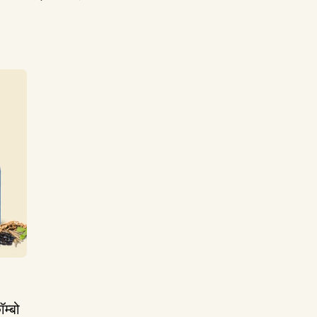
किंमत
किंमत
ॉम्बो