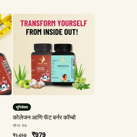
किंमत
किंमत
युनिसेक्स
कोलेजन आणि फॅट बर्नर कॉम्बो
विक्रेता:
सौम्य वेदा
नियमित
विक्री
₹979
₹1,010