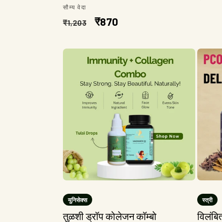
विक्रेता:
सौम्य वेदा
किंमत
नियमित
विक्री
₹870
₹1,203
किंमत
किंमत
युनिसेक्स
स्त्री
तुळशी ड्रॉप कोलेजन कॉम्बो
विलंबि