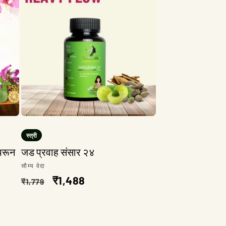
स्त्री
ापरून
जड प्रवाह संसार २४
विक्रेता:
सौम्य वेदा
नियमित
विक्री
₹1,488
₹1,779
किंमत
किंमत