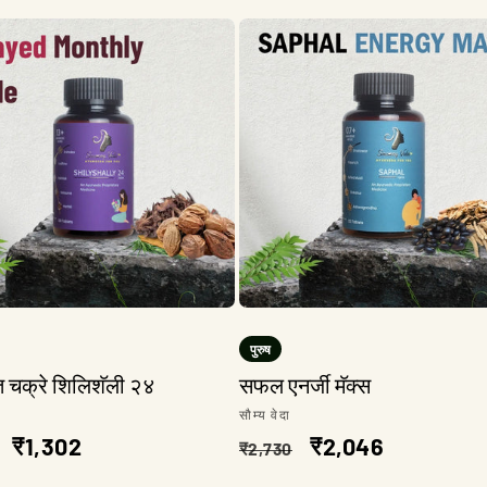
पुरुष
त चक्रे शिलिशॅली २४
सफल एनर्जी मॅक्स
:
विक्रेता:
सौम्य वेदा
त
विक्री
₹1,302
नियमित
विक्री
₹2,046
₹2,730
किंमत
किंमत
किंमत