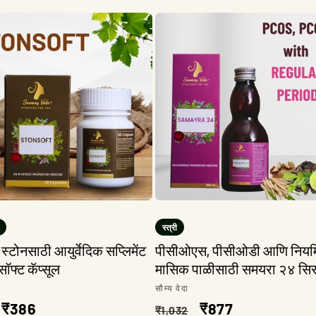
स्त्री
्टोनसाठी आयुर्वेदिक सप्लिमेंट
पीसीओएस, पीसीओडी आणि नियम
सॉफ्ट कॅप्सूल
मासिक पाळीसाठी समयरा २४ सि
:
विक्रेता:
सौम्य वेदा
त
विक्री
₹386
नियमित
विक्री
₹877
₹1,032