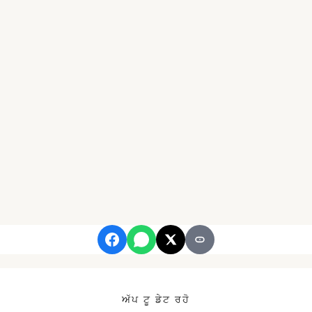
ਅੱਪ ਟੂ ਡੇਟ ਰਹੋ