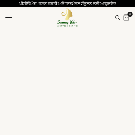
ਪੀਸੀਓਐਸ, ਜਣਨ ਸ਼ਕਤੀ ਅਤੇ ਹਾਰਮੋਨਲ ਸੰਤੁਲਨ ਲਈ ਆਯੁਰਵੇਦ
0