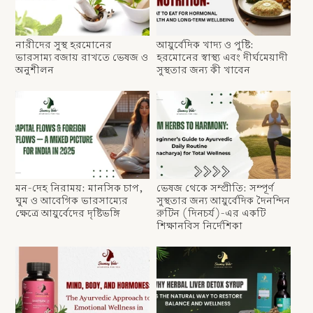
নারীদের সুস্থ হরমোনের
আয়ুর্বেদিক খাদ্য ও পুষ্টি:
ভারসাম্য বজায় রাখতে ভেষজ ও
হরমোনের স্বাস্থ্য এবং দীর্ঘমেয়াদী
অনুশীলন
সুস্থতার জন্য কী খাবেন
মন-দেহ নিরাময়: মানসিক চাপ,
ভেষজ থেকে সম্প্রীতি: সম্পূর্ণ
ঘুম ও আবেগিক ভারসাম্যের
সুস্থতার জন্য আয়ুর্বেদিক দৈনন্দিন
ক্ষেত্রে আয়ুর্বেদের দৃষ্টিভঙ্গি
রুটিন (দিনচর্য)-এর একটি
শিক্ষানবিস নির্দেশিকা