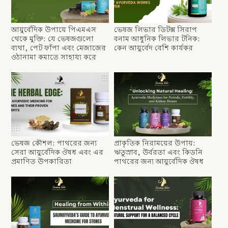
আয়ুর্বেদিক উপায়ে পিএমএস
ভেষজ লিভার ডিটক্স সিরাপ
থেকে মুক্তি: যে ভেষজগুলো
বনাম আধুনিক লিভার টনিক:
ব্যথা, পেট ফাঁপা এবং মেজাজের
কেন আয়ুর্বেদ বেশি কার্যকর
ওঠানামা কমাতে সাহায্য করে
ভেষজ কৌশল: পাথরের জন্য
প্রাকৃতিক নিরাময়ের উপায়:
সেরা আয়ুর্বেদিক ঔষধ এবং এর
ঋতুস্রাব, উর্বরতা এবং কিডনি
প্রমাণিত উপকারিতা
পাথরের জন্য আয়ুর্বেদিক ঔষধ