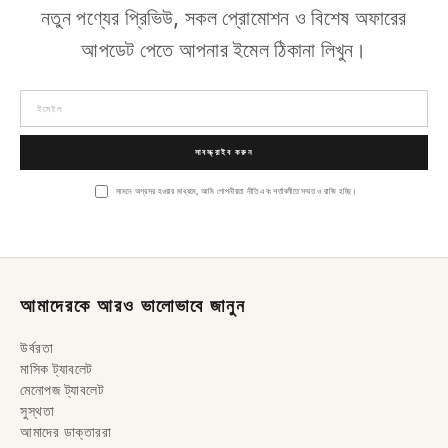
নতুন পণ্যের প্রিভিউ, সকল প্রোমোশন ও বিশেষ অফারের
আপডেট পেতে আপনার ইমেল ঠিকানা লিখুন।
সাবস্ক্রাইব করুন
সামনে অগ্রসর হওয়ার মাধ্যমে, আমি গোপনীয়তা নীতি এবং শর্তাবলীতে সম্মত ও রাজি হচ্ছি।
আমাদেরকে আরও ভালোভাবে জানুন
উর্বরতা
মাসিক ট্যাবলেট
মেনোপজ ট্যাবলেট
সুস্থতা
আমাদের ডাক্তাররা