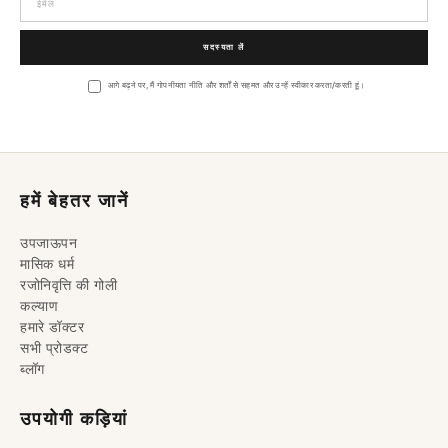
सदस्यता लें
आगे बढ़ने पर, मैं गोपनीयता नीति और शर्तों से सहमत और उन्हें स्वीकार करता/करती हूं।
हमें बेहतर जानें
उपजाऊपन
मासिक धर्म
सामग्री
रजोनिवृत्ति की गोली
पर जाएं
कल्याण
हमारे डॉक्टर
सभी प्रोडक्ट
ब्लॉग
उपयोगी कड़ियां